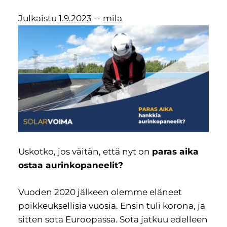
Julkaistu
1.9.2023
--
mila
Uskotko, jos väitän, että nyt on
paras aika
ostaa aurinkopaneelit?
Vuoden 2020 jälkeen olemme eläneet
poikkeuksellisia vuosia. Ensin tuli korona, ja
sitten sota Euroopassa. Sota jatkuu edelleen