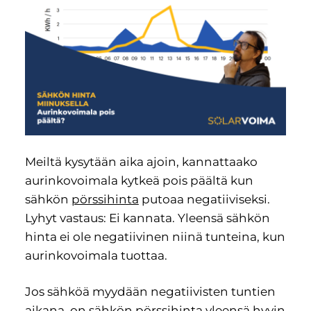
Meiltä kysytään aika ajoin, kannattaako
aurinkovoimala kytkeä pois päältä kun
sähkön
pörssihinta
putoaa negatiiviseksi.
Lyhyt vastaus: Ei kannata. Yleensä sähkön
hinta ei ole negatiivinen niinä tunteina, kun
aurinkovoimala tuottaa.
Jos sähköä myydään negatiivisten tuntien
aikana, on sähkön pörssihinta yleensä hyvin