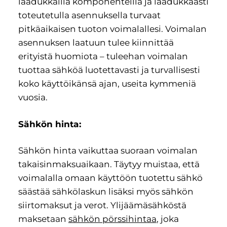
laadukkailla komponenteilla ja laadukkaasti
toteutetulla asennuksella turvaat
pitkäaikaisen tuoton voimalallesi. Voimalan
asennuksen laatuun tulee kiinnittää
erityistä huomiota – tuleehan voimalan
tuottaa sähköä luotettavasti ja turvallisesti
koko käyttöikänsä ajan, useita kymmeniä
vuosia.
Sähkön hinta:
Sähkön hinta vaikuttaa suoraan voimalan
takaisinmaksuaikaan. Täytyy muistaa, että
voimalalla omaan käyttöön tuotettu sähkö
säästää sähkölaskun lisäksi myös sähkön
siirtomaksut ja verot. Ylijäämäsähköstä
maksetaan
sähkön pörssihintaa
, joka