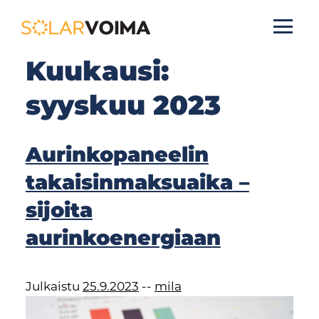
Kuukausi:
S
k
syyskuu 2023
i
p
t
Aurinkopaneelin
o
takaisinmaksuaika –
c
o
sijoita
n
aurinkoenergiaan
t
e
n
Julkaistu
25.9.2023
--
mila
t