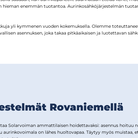
daan hieman enemmän tuotantoa. Aurinkosähköjärjestelmän tuotant
kkuja yli kymmenen vuoden kokemuksella. Olemme toteuttaneet 
vallisen asennuksen, joka takaa pitkäaikaisen ja luotettavan säh
jestelmät Rovaniemellä
a Solarvoiman ammattilaisen hoidettavaksi: asennus hoituu nope
tu aurinkovoimala on lähes huoltovapaa. Täytyy myös muistaa, et