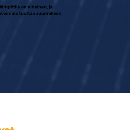
ämpötila on alhainen, ja
ovoimala tuottaa suunnilleen