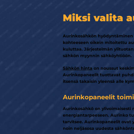
Miksi valita 
Aurinkosähkön hyödyntäminen kii
kohteeseen oikein mitoitettu au
kuluttaa. Järjestelmän ylituota
sähkön myynnin sähköyhtiöön.
Sähkön hinta
on noussut keskimä
Aurinkopaneelit tuottavat puhd
itsensä takaisin yleensä alle k
Aurinkopaneelit toim
Aurinkosähkö on ylivoimaisesti
energiantarpeeseen. Aurinko tuo
tarvitsee. Aurinkopaneelit ovat
noin neljäsosa uudesta sähkönt