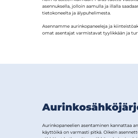
asennuksella, jolloin aamulla ja illalla saa
tietokoneelta ja älypuhelimesta.
Asennamme aurinkopaneeleja ja kiinteistöa
omat asentajat varmistavat tyylikkään ja tur
Aurinkosähkö­jär
Aurinkopaneelien asentaminen kannattaa anta
käyttöikä on varmasti pitkä. Oikein asennet