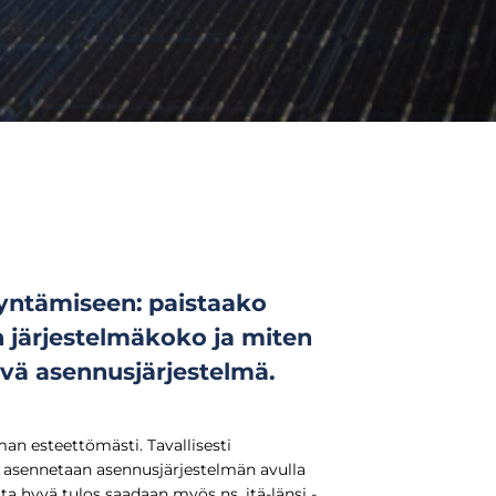
yntämiseen: paistaako
in järjestelmäkoko ja miten
evä asennusjärjestelmä.
an esteettömästi. Tavallisesti
 asennetaan asennusjärjestelmän avulla
a hyvä tulos saadaan myös ns. itä-länsi -