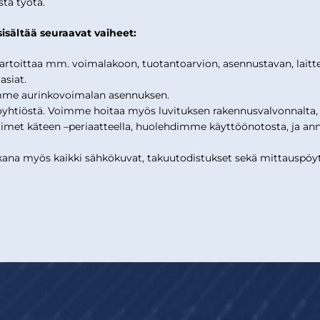
ta työtä.
sältää seuraavat vaiheet:
toittaa mm. voimalakoon, tuotantoarvion, asennustavan, laittei
asiat.
mme aurinkovoimalan asennuksen.
tiöstä. Voimme hoitaa myös luvituksen rakennusvalvonnalta, jo
et käteen –periaatteella, huolehdimme käyttöönotosta, ja ann
na myös kaikki sähkökuvat, takuutodistukset sekä mittauspöytä