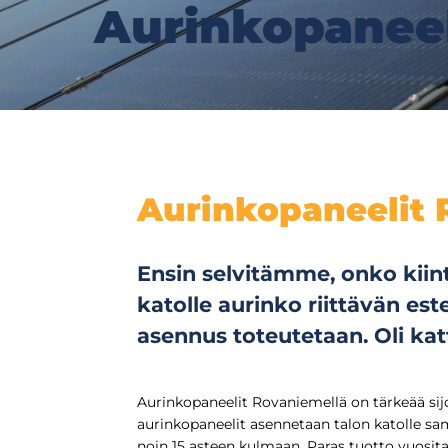
Aurinkopaneel
Aurinkopaneelit 
Ensin selvitämme, onko kii
katolle aurinko riittävän es
asennus toteutetaan. Oli kat
Aurinkopaneelit Rovaniemellä on tärkeää sij
aurinkopaneelit asennetaan talon katolle s
noin 15 asteen kulmaan. Paras tuotto vuosita