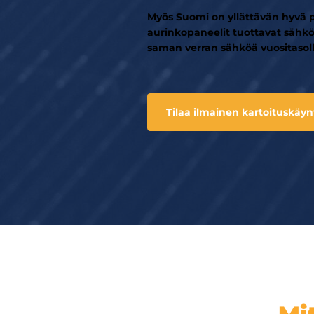
Myös Suomi on yllättävän hyvä 
aurinkopaneelit tuottavat sähk
saman verran sähköä vuositasoll
Tilaa ilmainen kartoituskäyn