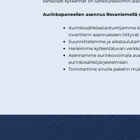
sähköiset kytkennät on sähköurakoinnin alais
Aurinkopaneelien asennus Rovaniemellä si
Aurinkosähköasiantuntijamme kar
invertterin asennukseen liittyvät 
Suunnittelemme ja aikatauluta
Hankimme kytkentäluvan verkkoyh
Asennamme aurinkovoimala avaim
aurinkosähköjärjestelmään.
Toimitamme sinulle paketin muka