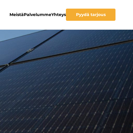
Meistä
Palvelumme
Yhteys
Pyydä tarjous