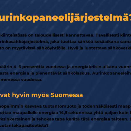
aurinkopaneeli­järjestelmä
nteistössä on taloudellisesti kannattavaa. Tavallisesti kiin
rinkosähköjärjestelmä, joka tuottaa sähköä kesäaikana saman
nto on myytävissä sähköyhtiölle. Hyvä ja luotettava sähköver
ärin 4–6 prosenttia vuodessa ja energiakriisin aikana vuonn
asta energiaa ja pienentävät sähkölaskua. Aurinkopaneeleihi
ymmenessä vuodessa.
ivat hyvin myös Suomessa
 nopeimmin kasvava tuotantomuoto ja todennäköisesti maapal
ttaa maapallolle energiaa 14,5 sekunnissa yhtä paljon kuin
 yksinkertainen ja tehokas tapa kerätä tätä energiaa talteen
uotantokapasiteetista?