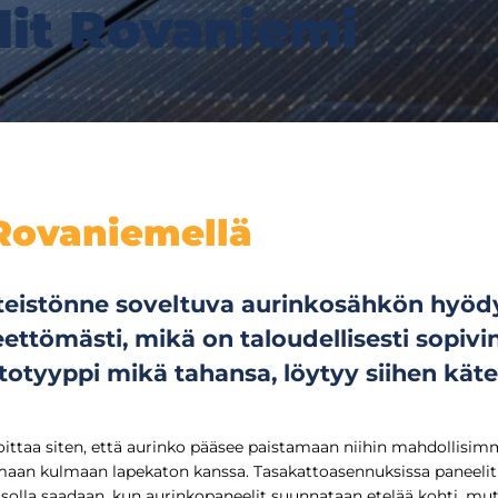
it Rovaniemi
Rovaniemellä
nteistönne soveltuva aurinkosähkön hyöd
teettömästi, mikä on taloudellisesti sopiv
totyyppi mikä tahansa, löytyy siihen kät
oittaa siten, että aurinko pääsee paistamaan niihin mahdollisimm
amaan kulmaan lapekaton kanssa. Tasakattoasennuksissa paneelit
solla saadaan, kun aurinkopaneelit suunnataan etelää kohti, mutt