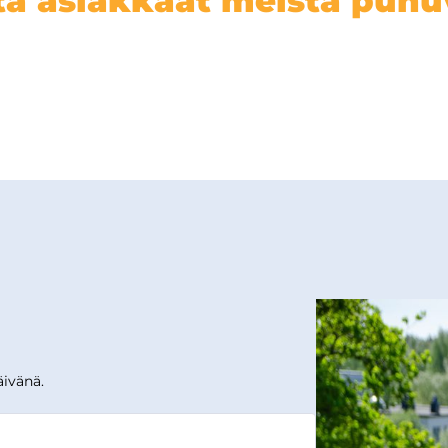
tä asiakkaat meistä puhu
ivänä.