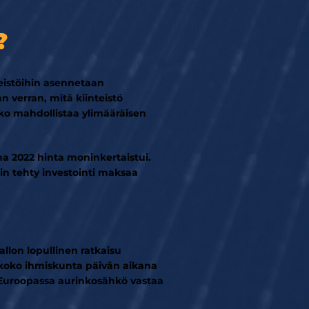
?
teistöihin asennetaan
 verran, mitä kiinteistö
kko mahdollistaa ylimääräisen
a 2022 hinta moninkertaistui.
n tehty investointi maksaa
lon lopullinen ratkaisu
 koko ihmiskunta päivän aikana
. Euroopassa aurinkosähkö vastaa