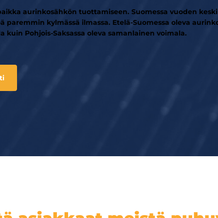
paikka aurinkosähkön tuottamiseen. Suomessa vuoden keskil
öä paremmin kylmässä ilmassa. Etelä-Suomessa oleva aurink
a kuin Pohjois-Saksassa oleva samanlainen voimala.
ti