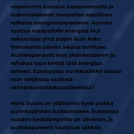
nopeimmin kasvava tuotantomuoto ja
todennäköisesti maapallon lopullinen
ratkaisu energiantarpeeseen. Aurinko
tuottaa maapallolle energiaa 14,5
sekunnissa yhtä paljon kuin koko
ihmiskunta päivän aikana tarvitsee.
Aurinkopaneelit ovat yksinkertainen ja
tehokas tapa kerätä tätä energiaa
talteen. Euroopassa aurinkosähkö vastaa
noin neljäsosa uudesta
sähköntuotantokapasiteetista?
Myös Suomi on yllättävän hyvä paikka
aurinkosähkön tuottamiseen. Suomessa
vuoden keskilämpötila on alhainen, ja
aurinkopaneelit tuottavat sähköä