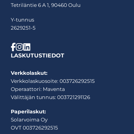
Tetriläntie 6 A 1, 90460 Oulu
Y-tunnus
2629251-5
LASKUTUSTIEDOT
Verkkolaskut:
Verkkolaskuosoite: 003726292515
Operaattori: Maventa
Välittäjän tunnus: 003721291126
Paperilaskut:
Solarvoima Oy
OVT 003726292515