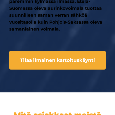
paremmin kylmässä ilmassa. Etelä-
Suomessa oleva aurinkovoimala tuottaa
suunnilleen saman verran sähköä
vuositasolla kuin Pohjois-Saksassa oleva
samanlainen voimala.
Tilaa ilmainen kartoituskäynti
Mitä asiakkaat meistä