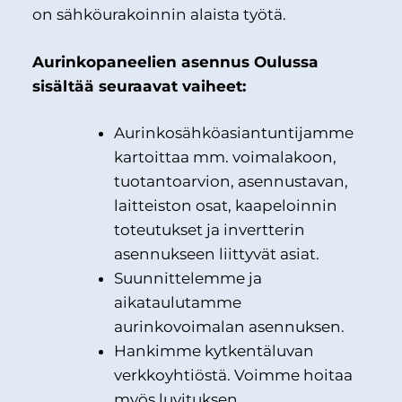
on sähköurakoinnin alaista työtä.
Aurinkopaneelien asennus Oulussa
sisältää seuraavat vaiheet:
Aurinkosähköasiantuntijamme
kartoittaa mm. voimalakoon,
tuotantoarvion, asennustavan,
laitteiston osat, kaapeloinnin
toteutukset ja invertterin
asennukseen liittyvät asiat.
Suunnittelemme ja
aikataulutamme
aurinkovoimalan asennuksen.
Hankimme kytkentäluvan
verkkoyhtiöstä. Voimme hoitaa
myös luvituksen