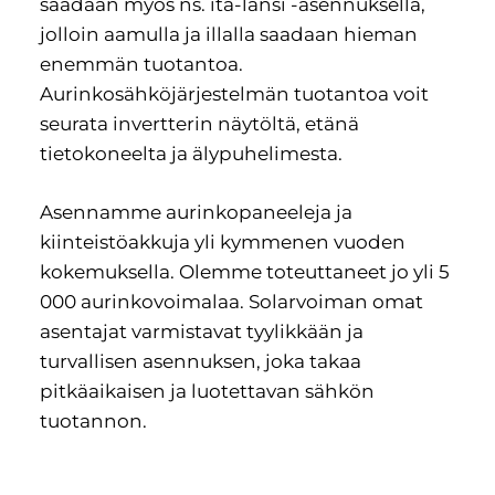
saadaan myös ns. itä-länsi -asennuksella,
jolloin aamulla ja illalla saadaan hieman
enemmän tuotantoa.
Aurinkosähköjärjestelmän tuotantoa voit
seurata invertterin näytöltä, etänä
tietokoneelta ja älypuhelimesta.
Asennamme aurinkopaneeleja ja
kiinteistöakkuja yli kymmenen vuoden
kokemuksella. Olemme toteuttaneet jo yli 5
000 aurinkovoimalaa. Solarvoiman omat
asentajat varmistavat tyylikkään ja
turvallisen asennuksen, joka takaa
pitkäaikaisen ja luotettavan sähkön
tuotannon.