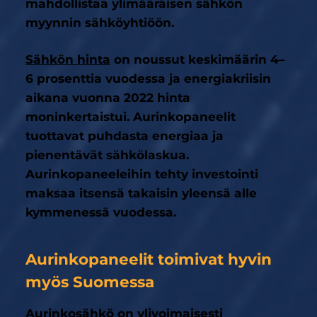
mahdollistaa ylimääräisen sähkön
myynnin sähköyhtiöön.
Sähkön hinta
on noussut keskimäärin 4–
6 prosenttia vuodessa ja energiakriisin
aikana vuonna 2022 hinta
moninkertaistui. Aurinkopaneelit
tuottavat puhdasta energiaa ja
pienentävät sähkölaskua.
Aurinkopaneeleihin tehty investointi
maksaa itsensä takaisin yleensä alle
kymmenessä vuodessa.
Aurinkopaneelit toimivat hyvin
myös Suomessa
Aurinkosähkö on ylivoimaisesti