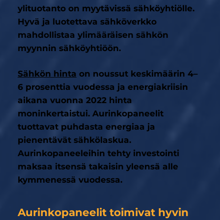
ylituotanto on myytävissä sähköyhtiölle.
Hyvä ja luotettava sähköverkko
mahdollistaa ylimääräisen sähkön
myynnin sähköyhtiöön.
Sähkön hinta
on noussut keskimäärin 4–
6 prosenttia vuodessa ja energiakriisin
aikana vuonna 2022 hinta
moninkertaistui. Aurinkopaneelit
tuottavat puhdasta energiaa ja
pienentävät sähkölaskua.
Aurinkopaneeleihin tehty investointi
maksaa itsensä takaisin yleensä alle
kymmenessä vuodessa.
Aurinkopaneelit toimivat hyvin