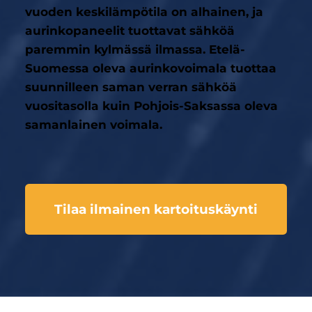
vuoden keskilämpötila on alhainen, ja
aurinkopaneelit tuottavat sähköä
paremmin kylmässä ilmassa. Etelä-
Suomessa oleva aurinkovoimala tuottaa
suunnilleen saman verran sähköä
vuositasolla kuin Pohjois-Saksassa oleva
samanlainen voimala.
Tilaa ilmainen kartoituskäynti