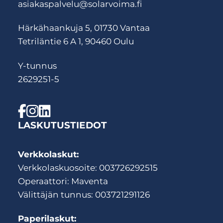
asiakaspalvelu@solarvoima.fi
Härkähaankuja 5, 01730 Vantaa
Tetriläntie 6 A 1, 90460 Oulu
Y-tunnus
2629251-5
LASKUTUSTIEDOT
Verkkolaskut:
Verkkolaskuosoite: 003726292515
Operaattori: Maventa
Välittäjän tunnus: 003721291126
Paperilaskut: