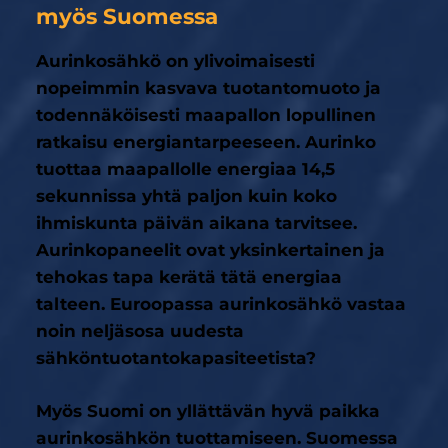
myös Suomessa
Aurinkosähkö on ylivoimaisesti
nopeimmin kasvava tuotantomuoto ja
todennäköisesti maapallon lopullinen
ratkaisu energiantarpeeseen. Aurinko
tuottaa maapallolle energiaa 14,5
sekunnissa yhtä paljon kuin koko
ihmiskunta päivän aikana tarvitsee.
Aurinkopaneelit ovat yksinkertainen ja
tehokas tapa kerätä tätä energiaa
talteen. Euroopassa aurinkosähkö vastaa
noin neljäsosa uudesta
sähköntuotantokapasiteetista?
Myös Suomi on yllättävän hyvä paikka
aurinkosähkön tuottamiseen. Suomessa