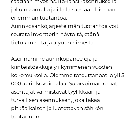
saadaan myös ns. itä-länsi -asennuksella,
jolloin aamulla ja illalla saadaan hieman
enemmän tuotantoa.
Aurinkosähköjärjestelmän tuotantoa voit
seurata invertterin näytöltä, etänä
tietokoneelta ja älypuhelimesta.
Asennamme aurinkopaneeleja ja
kiinteistöakkuja yli kymmenen vuoden
kokemuksella. Olemme toteuttaneet jo yli 5
000 aurinkovoimalaa. Solarvoiman omat
asentajat varmistavat tyylikkään ja
turvallisen asennuksen, joka takaa
pitkäaikaisen ja luotettavan sähkön
tuotannon.