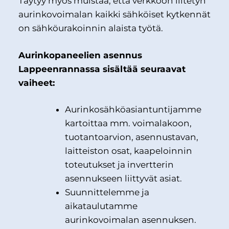
Täytyy myös muistaa, että verkkoon liitetyn
aurinkovoimalan kaikki sähköiset kytkennät
on sähköurakoinnin alaista työtä.
Aurinkopaneelien asennus
Lappeenrannassa sisältää seuraavat
vaiheet:
Aurinkosähköasiantuntijamme
kartoittaa mm. voimalakoon,
tuotantoarvion, asennustavan,
laitteiston osat, kaapeloinnin
toteutukset ja invertterin
asennukseen liittyvät asiat.
Suunnittelemme ja
aikataulutamme
aurinkovoimalan asennuksen.