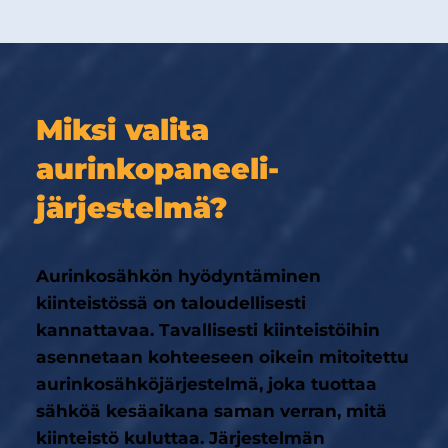
Miksi valita
aurinkopaneeli­
järjestelmä?
Aurinkosähkön hyödyntäminen
kiinteistössä on taloudellisesti
kannattavaa. Tavallisesti kiinteistöihin
asennetaan kohteeseen oikein mitoitettu
aurinkosähköjärjestelmä, joka tuottaa
sähköä kesäaikana saman verran, mitä
kiinteistö kuluttaa. Järjestelmän