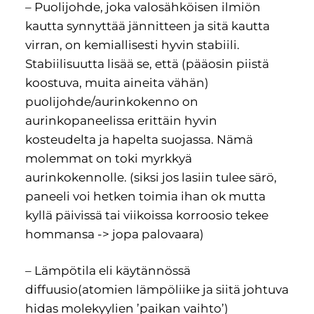
– Puolijohde, joka valosähköisen ilmiön
kautta synnyttää jännitteen ja sitä kautta
virran, on kemiallisesti hyvin stabiili.
Stabiilisuutta lisää se, että (pääosin piistä
koostuva, muita aineita vähän)
puolijohde/aurinkokenno on
aurinkopaneelissa erittäin hyvin
kosteudelta ja hapelta suojassa. Nämä
molemmat on toki myrkkyä
aurinkokennolle. (siksi jos lasiin tulee särö,
paneeli voi hetken toimia ihan ok mutta
kyllä päivissä tai viikoissa korroosio tekee
hommansa -> jopa palovaara)
– Lämpötila eli käytännössä
diffuusio(atomien lämpöliike ja siitä johtuva
hidas molekyylien ’paikan vaihto’)