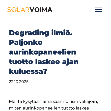
S
k
Degrading ilmiö.
i
Paljonko
p
t
aurinkopaneelien
o
tuotto laskee ajan
c
o
kuluessa?
n
t
e
n
Meiltä kysytään aina säännöllisin väliajoin,
t
miten
aurinkopaneelien
tuotto laskee