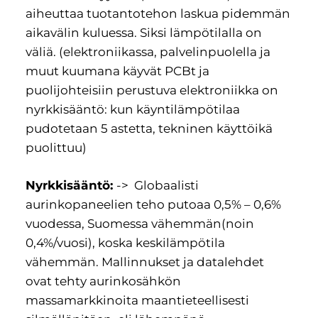
aiheuttaa tuotantotehon laskua pidemmän
aikavälin kuluessa. Siksi lämpötilalla on
väliä. (elektroniikassa, palvelinpuolella ja
muut kuumana käyvät PCBt ja
puolijohteisiin perustuva elektroniikka on
nyrkkisääntö: kun käyntilämpötilaa
pudotetaan 5 astetta, tekninen käyttöikä
puolittuu)
Nyrkkisääntö:
-> Globaalisti
aurinkopaneelien teho putoaa 0,5% – 0,6%
vuodessa, Suomessa vähemmän(noin
0,4%/vuosi), koska keskilämpötila
vähemmän. Mallinnukset ja datalehdet
ovat tehty aurinkosähkön
massamarkkinoita maantieteellisesti