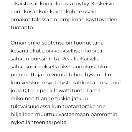
aikaista sähkönkulutusta löytyy. Keskeisin
aurinkosähkön käyttökohde usein
omakotitalossa on lämpimän käyttöveden
tuotanto.
Oman erikoisuutensa on tuonut tänä
kesänä ollut poikkeuksellisen korkea
sähkön pörssihinta. Reaaliaikaisella
sähkösopimuksella fiksu aurinkosähkön
pientuottaja on voinut tehdä hyvän tilin,
kun verkkoon syötetystä sähköstä on saanut
jopa 0,1 eur per kilowattitunti. Tämä
erikoinen tilanne tuskin jatkuu
tulevaisuudessa kun tuotantorakenne
hiljalleen muuttuu vastaamaan paremmin
nykytilanteen tarpeita.