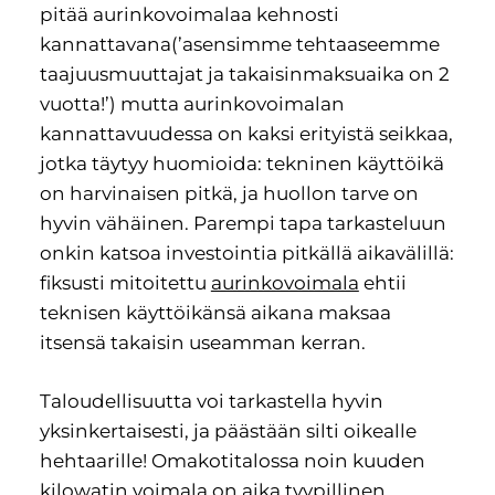
pitää aurinkovoimalaa kehnosti
kannattavana(’asensimme tehtaaseemme
taajuusmuuttajat ja takaisinmaksuaika on 2
vuotta!’) mutta aurinkovoimalan
kannattavuudessa on kaksi erityistä seikkaa,
jotka täytyy huomioida: tekninen käyttöikä
on harvinaisen pitkä, ja huollon tarve on
hyvin vähäinen. Parempi tapa tarkasteluun
onkin katsoa investointia pitkällä aikavälillä:
fiksusti mitoitettu
aurinkovoimala
ehtii
teknisen käyttöikänsä aikana maksaa
itsensä takaisin useamman kerran.
Taloudellisuutta voi tarkastella hyvin
yksinkertaisesti, ja päästään silti oikealle
hehtaarille! Omakotitalossa noin kuuden
kilowatin voimala on aika tyypillinen.