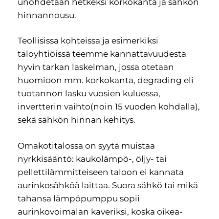
unohdetaan hetkeksi korkokanta ja sähkön
hinnannousu.
Teollisissa kohteissa ja esimerkiksi
taloyhtiöissä teemme kannattavuudesta
hyvin tarkan laskelman, jossa otetaan
huomioon mm. korkokanta, degrading eli
tuotannon lasku vuosien kuluessa,
invertterin vaihto(noin 15 vuoden kohdalla),
sekä sähkön hinnan kehitys.
Omakotitalossa on syytä muistaa
nyrkkisääntö: kaukolämpö-, öljy- tai
pellettilämmitteiseen taloon ei kannata
aurinkosähköä laittaa. Suora sähkö tai mikä
tahansa lämpöpumppu sopii
aurinkovoimalan kaveriksi, koska oikea-