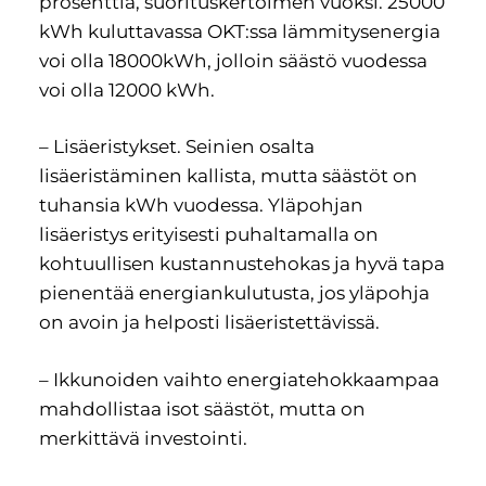
prosenttia, suorituskertoimen vuoksi. 25000
kWh kuluttavassa OKT:ssa lämmitysenergia
voi olla 18000kWh, jolloin säästö vuodessa
voi olla 12000 kWh.
– Lisäeristykset. Seinien osalta
lisäeristäminen kallista, mutta säästöt on
tuhansia kWh vuodessa. Yläpohjan
lisäeristys erityisesti puhaltamalla on
kohtuullisen kustannustehokas ja hyvä tapa
pienentää energiankulutusta, jos yläpohja
on avoin ja helposti lisäeristettävissä.
– Ikkunoiden vaihto energiatehokkaampaa
mahdollistaa isot säästöt, mutta on
merkittävä investointi.