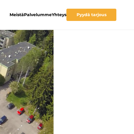
Meistä
Palvelumme
Yhteys
Pyydä tarjous