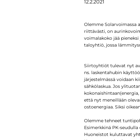
Olemme Solarvoimassa a
riittävästi, on aurinkovoi
voimalakoko jää pieneksi 
taloyhtiö, jossa lämmitys
Siirtoyhtiöt tulevat nyt 
ns. laskentahubin käyttöö
järjestelmässä voidaan ki
sähkölaskua. Jos ylituotan
kokonaishintaan(energia, 
että nyt meneillään olev
ostoenergiaa. Siksi oikea
Olemme tehneet tuntipohja
Esimerkkinä PK-seudulla 
Huoneistot kuluttavat yh