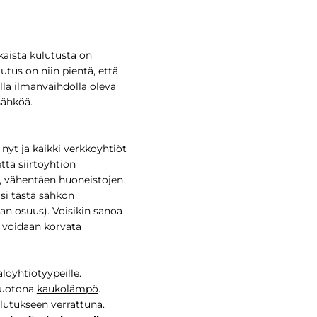
ikaista kulutusta on
utus on niin pientä, että
lla ilmanvaihdolla oleva
sähköä.
 nyt ja kaikki verkkoyhtiöt
ttä siirtoyhtiön
n, vähentäen huoneistojen
isi tästä sähkön
an osuus). Voisikin sanoa
 voidaan korvata
loyhtiötyypeille.
muotona
kaukolämpö
.
lutukseen verrattuna.