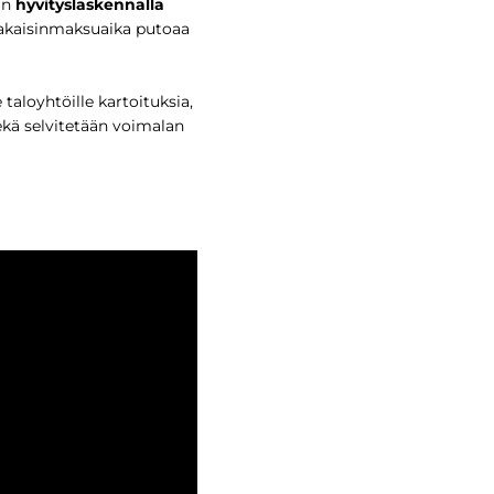
un
hyvityslaskennalla
 takaisinmaksuaika putoaa
aloyhtöille kartoituksia,
ekä selvitetään voimalan