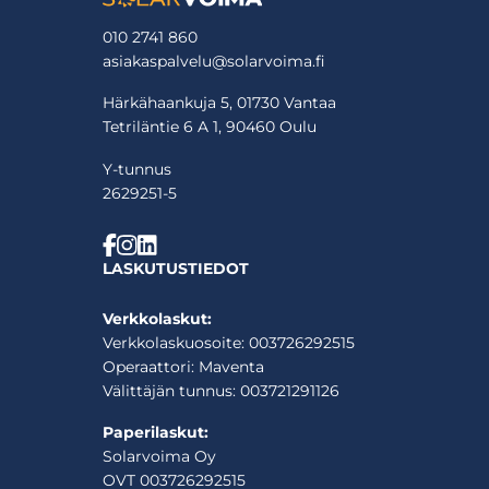
010 2741 860
asiakaspalvelu@solarvoima.fi
Härkähaankuja 5, 01730 Vantaa
Tetriläntie 6 A 1, 90460 Oulu
Y-tunnus
2629251-5
LASKUTUSTIEDOT
Verkkolaskut:
Verkkolaskuosoite: 003726292515
Operaattori: Maventa
Välittäjän tunnus: 003721291126
Paperilaskut:
Solarvoima Oy
OVT 003726292515