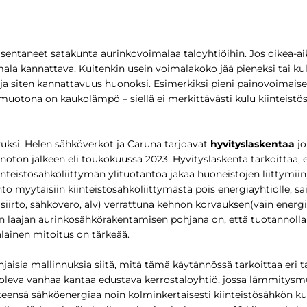
sentaneet satakunta aurinkovoimalaa
taloyhtiöihin
. Jos oikea-a
mala kannattava. Kuitenkin usein voimalakoko jää pieneksi tai kul
ja siten kannattavuus huonoksi. Esimerkiksi pieni painovoimaise
muotona on kaukolämpö – siellä ei merkittävästi kulu kiinteistö
avuksi. Helen sähköverkot ja Caruna tarjoavat
hyvityslaskentaa
jo
noton jälkeen eli toukokuussa 2023. Hyvityslaskenta tarkoittaa, e
inteistösähköliittymän ylituotantoa jakaa huoneistojen liittymii
to myytäisiin kiinteistösähköliittymästä pois energiayhtiölle, sa
siirto, sähkövero, alv) verrattuna kehnon korvauksen(vain energi
an laajan aurinkosähkörakentamisen pohjana on, että tuotannolla
nlainen mitoitus on tärkeää.
isia mallinnuksia siitä, mitä tämä käytännössä tarkoittaa eri ta
oleva vanhaa kantaa edustava kerrostaloyhtiö, jossa lämmitys
teensä sähköenergiaa noin kolminkertaisesti kiinteistösähkön ku