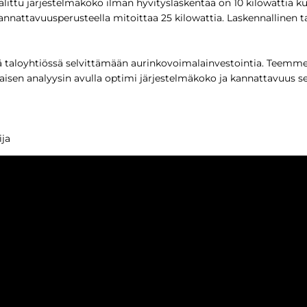
littu järjestelmäkoko ilman hyvityslaskentaa on 10 kilowattia k
annattavuusperusteella mitoittaa 25 kilowattia. Laskennallinen
ä taloyhtiössä selvittämään aurinkovoimalainvestointia. Teemme t
jaisen analyysin avulla optimi järjestelmäkoko ja kannattavuus s
ija