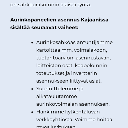
on sähköurakoinnin alaista työtä.
Aurinkopaneelien asennus Kajaanissa
sisältää seuraavat vaiheet:
Aurinkosähköasiantuntijamme
kartoittaa mm. voimalakoon,
tuotantoarvion, asennustavan,
laitteiston osat, kaapeloinnin
toteutukset ja invertterin
asennukseen liittyvät asiat.
Suunnittelemme ja
aikataulutamme
aurinkovoimalan asennuksen.
Hankimme kytkentäluvan
verkkoyhtiöstä. Voimme hoitaa
myös luvituksen