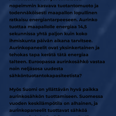
nopeimmin kasvava tuotantomuoto ja
todennäköisesti maapallon lopullinen
ratkaisu energiantarpeeseen. Aurinko
tuottaa maapallolle energiaa 14,5
sekunnissa yhtä paljon kuin koko
ihmiskunta päivän aikana tarvitsee.
Aurinkopaneelit ovat yksinkertainen ja
tehokas tapa kerätä tätä energiaa
talteen. Euroopassa aurinkosähkö vastaa
noin neljäsosa uudesta
sähköntuotantokapasiteetista?
Myös Suomi on yllättävän hyvä paikka
aurinkosähkön tuottamiseen. Suomessa
vuoden keskilämpötila on alhainen, ja
aurinkopaneelit tuottavat sähköä