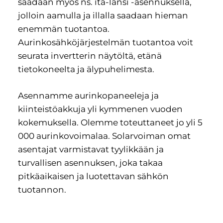
saadaan myös ns. itä-länsi -asennuksella,
jolloin aamulla ja illalla saadaan hieman
enemmän tuotantoa.
Aurinkosähköjärjestelmän tuotantoa voit
seurata invertterin näytöltä, etänä
tietokoneelta ja älypuhelimesta.
Asennamme aurinkopaneeleja ja
kiinteistöakkuja yli kymmenen vuoden
kokemuksella. Olemme toteuttaneet jo yli 5
000 aurinkovoimalaa. Solarvoiman omat
asentajat varmistavat tyylikkään ja
turvallisen asennuksen, joka takaa
pitkäaikaisen ja luotettavan sähkön
tuotannon.