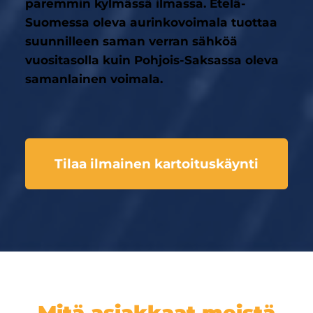
paremmin kylmässä ilmassa. Etelä-
Suomessa oleva aurinkovoimala tuottaa
suunnilleen saman verran sähköä
vuositasolla kuin Pohjois-Saksassa oleva
samanlainen voimala.
Tilaa ilmainen kartoituskäynti
Mitä asiakkaat meistä