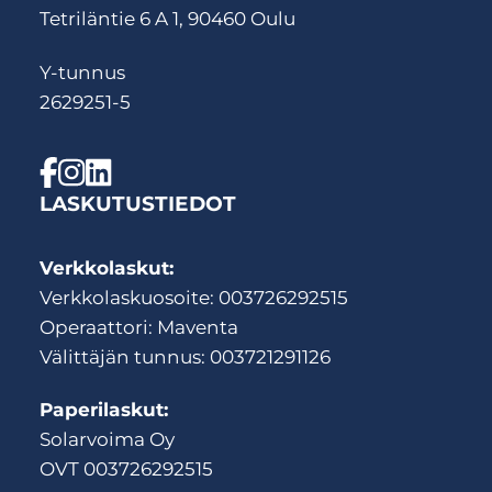
Tetriläntie 6 A 1, 90460 Oulu
Y-tunnus
2629251-5
LASKUTUSTIEDOT
Verkkolaskut:
Verkkolaskuosoite: 003726292515
Operaattori: Maventa
Välittäjän tunnus: 003721291126
Paperilaskut:
Solarvoima Oy
OVT 003726292515