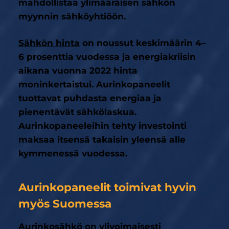
mahdollistaa ylimääräisen sähkön
myynnin sähköyhtiöön.
Sähkön hinta
on noussut keskimäärin 4–
6 prosenttia vuodessa ja energiakriisin
aikana vuonna 2022 hinta
moninkertaistui. Aurinkopaneelit
tuottavat puhdasta energiaa ja
pienentävät sähkölaskua.
Aurinkopaneeleihin tehty investointi
maksaa itsensä takaisin yleensä alle
kymmenessä vuodessa.
Aurinkopaneelit toimivat hyvin
myös Suomessa
Aurinkosähkö on ylivoimaisesti